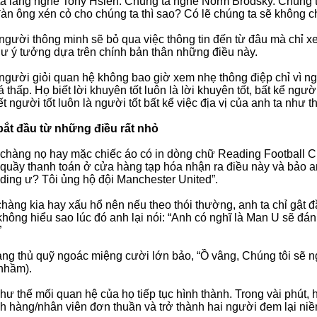
a lắng nghe Tony Hsieh. Chúng ta nghe Norm Brodsky. Chúng 
àn ông xén cỏ cho chúng ta thì sao? Có lẽ chúng ta sẽ không c
gười thông minh sẽ bỏ qua việc thông tin đến từ đâu mà chỉ xem
ư ý tưởng dựa trên chính bản thân những điều này.
gười giỏi quan hệ không bao giờ xem nhẹ thông điệp chỉ vì ng
 thấp. Họ biết lời khuyên tốt luôn là lời khuyên tốt, bất kể ngư
t người tốt luôn là người tốt bất kể việc địa vị của anh ta như t
bắt đầu từ những điều rất nhỏ
chàng nọ hay mặc chiếc áo có in dòng chữ Reading Football Cl
 quầy thanh toán ở cửa hàng tạp hóa nhận ra điều này và bảo an
ding ư? Tôi ủng hộ đội Manchester United”.
chàng kia hay xấu hổ nên nếu theo thói thường, anh ta chỉ gật đ
hông hiểu sao lúc đó anh lại nói: “Anh có nghĩ là Man U sẽ đán
”
ng thủ quỹ ngoác miệng cười lớn bảo, “Ồ vâng, Chúng tôi sẽ ngh
nhầm).
hư thế mối quan hệ của họ tiếp tục hình thành. Trong vài phút,
h hàng/nhân viên đơn thuần và trở thành hai người đem lại niề