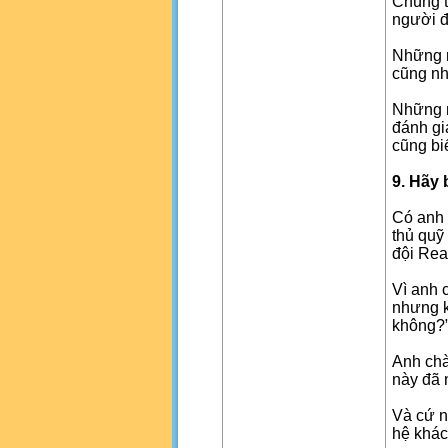
Chúng t
người đ
Những n
cũng nh
Những n
đánh giá
cũng biế
9. Hãy 
Có anh 
thủ quỹ
đội Rea
Vì anh 
nhưng k
không?
Anh chà
này đã 
Và cứ n
hệ khác