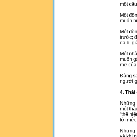
một câu
Một đồn
muốn bi
Một đồn
trước; 
đã bị g
Một nhâ
muốn gâ
mơ của
Đằng sa
người g
4. Thái
Những n
một thá
“thể hi
tới mức
Những n
và khi 