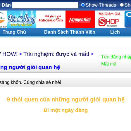
n Ðàn
Show Threads
Sh
Trang Chủ
Danh Sách Thành Viên
Lịch
W HOW!
>
Trải nghiệm: được và mất!
>
Tên đăng nhậ
Mật mã
ững người giỏi quan hệ
 sàng khôn. Cùng chia sẻ nhé!
9 thói quen của những người giỏi quan hệ
Đi một ngày đàng