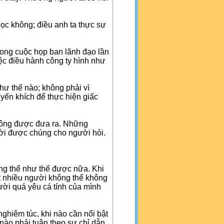
ọc không; điều anh ta thực sự
rong cuộc họp ban lãnh đạo lần
iệc điều hành công ty hình như
hư thế nào; không phải vì
yến khích để thực hiện giấc
không được đưa ra. Những
lời được chúng cho người hỏi.
ông thể như thế được nữa. Khi
ất nhiều người không thể không
gười quá yêu cá tính của mình
ghiêm túc, khi nào cần nổi bật
 nào phải tuân theo sự chỉ dẫn