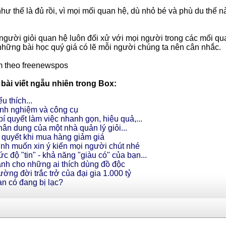
hư thế là đủ rồi, vì mọi mối quan hệ, dù nhỏ bé và phù du thế nà
gười giỏi quan hệ luôn đối xử với mọi người trong các mối qu
những bài học quý giá có lẽ mỗi người chúng ta nên cân nhắc.
 theo freenewspos
ài viết ngẫu nhiên trong Box:
u thích...
nh nghiệm và công cụ
bí quyết làm việc nhanh gọn, hiệu quả,...
ân dung của một nhà quản lý giỏi...
 quyết khi mua hàng giảm giá
nh muốn xin ý kiến mọi người chút nhé
c độ "tin" - khả năng "giàu có" của bạn...
nh cho những ai thích dùng đồ độc
ờng đời trắc trở của đại gia 1.000 tỷ
n có đang bị lạc?