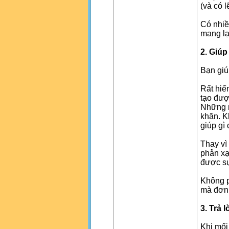
(và có 
Có nhiề
mang lạ
2. Giú
Bạn giú
Rất hiế
tạo đượ
Những n
khăn. K
giúp gì
Thay vì
phản xạ
được sự
Không p
mà đơn 
3. Trả 
Khi mối