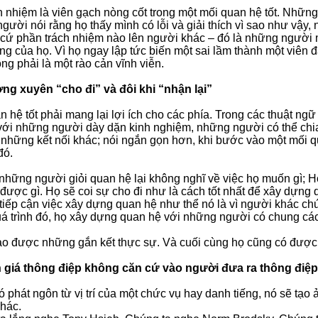
h nhiệm là viên gạch nòng cốt trong một mối quan hệ tốt. Nhữn
gười nói rằng họ thấy mình có lỗi và giải thích vì sao như vậ
 cứ phần trách nhiệm nào lên người khác – đó là những người
ng của họ. Vì họ ngay lập tức biến một sai lầm thành một viên 
ng phải là một rào cản vĩnh viễn.
ng xuyên “cho đi” và đôi khi “nhận lại”
n hệ tốt phải mang lại lợi ích cho các phía. Trong các thuật ng
 với những người dày dặn kinh nghiệm, những người có thể chia 
 những kết nối khác; nói ngắn gọn hơn, khi bước vào một mối 
đó.
hững người giỏi quan hệ lại không nghĩ về việc họ muốn gì; H
 được gì. Họ sẽ coi sự cho đi như là cách tốt nhất để xây dựng 
 tiếp cận việc xây dựng quan hệ như thể nó là vì người khác chứ
uá trình đó, họ xây dựng quan hệ với những người có chung các
ạo được những gắn kết thực sự. Và cuối cùng họ cũng có đượ
 giá thông điệp không căn cứ vào người đưa ra thông điệp
đó phát ngôn từ vị trí của một chức vụ hay danh tiếng, nó sẽ t
hác.