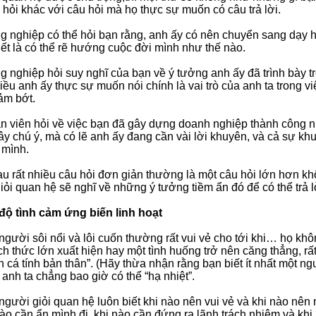
 hỏi khác với câu hỏi mà họ thực sự muốn có câu trả lời.
g nghiệp có thể hỏi bạn rằng, anh ấy có nên chuyển sang dạy h
ết là có thể rẽ hướng cuộc đời mình như thế nào.
g nghiệp hỏi suy nghĩ của bạn về ý tưởng anh ấy đã trình bày t
điều anh ấy thực sự muốn nói chính là vai trò của anh ta trong v
iảm bớt.
n viên hỏi về việc bạn đã gây dựng doanh nghiệp thành công n
y chú ý, mà có lẽ anh ấy đang cần vài lời khuyên, và cả sự khu
 mình.
u rất nhiều câu hỏi đơn giản thường là một câu hỏi lớn hơn 
iỏi quan hệ sẽ nghĩ về những ý tưởng tiềm ẩn đó để có thể trả 
 độ tình cảm ứng biến linh hoạt
gười sôi nổi và lôi cuốn thường rất vui vẻ cho tới khi… họ kh
ch thức lớn xuất hiện hay một tình huống trở nên căng thẳng, r
ện cá tính bản thân”. (Hãy thừa nhận rằng bạn biết ít nhất một n
 anh ta chẳng bao giờ có thể “hạ nhiệt”.
gười giỏi quan hệ luôn biết khi nào nên vui vẻ và khi nào nên n
nào cần ẩn mình đi, khi nào cần đứng ra lãnh trách nhiệm và khi