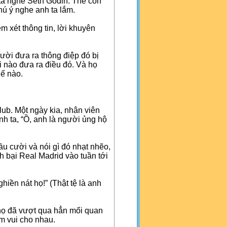
ta nghe Seth Godin. Thế còn
hú ý nghe anh ta lắm.
 xét thông tin, lời khuyên
ười đưa ra thông điệp đó bị
ời nào đưa ra điều đó. Và họ
hế nào.
ub. Một ngày kia, nhân viên
h ta, “Ồ, anh là người ủng hộ
ầu cười và nói gì đó nhạt nhẽo,
h bại Real Madrid vào tuần tới
iền nát họ!” (Thật tệ là anh
 họ đã vượt qua hẳn mối quan
m vui cho nhau.