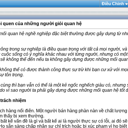
Ðiều Chỉnh
ói quen của những người giỏi quan hệ
ối quan hệ nghề nghiệp đặc biệt thường được gây dựng từ nhữn
ông trong sự nghiệp là điều quan trọng với tất cả mọi người, và
g cuộc sống có ý nghĩa khác nhau với từng người, nhưng có một 
 sẽ không thể đến nếu ta không gây dựng được những mối quan 
không thể có được thành công thực sự trừ khi bạn cư xử với mọi
ự tôn trọng.
 cùng thì bạn vẫn có thể là một kẻ ngốc nghếch giàu có, nhưng 
ý do vì sao người ta phải gây dựng được những mối quan hệ tốt đ
 trách nhiệm
ch hàng nổi điên. Một người bán hàng phàn nàn về chất lượng
m thấy bị xem thường.
 bất kể vấn đề là gì và bất kể ai là người thực sự có lỗi, ai đó s
Họ sẵn sàng chấp nhận sự chỉ trích hoặc bị xúc phạm vì họ biết 