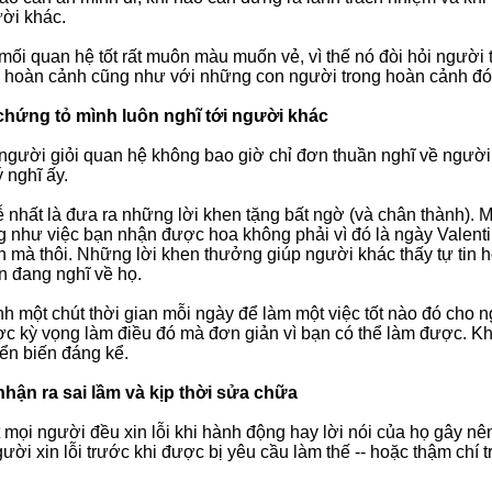
ời khác.
ối quan hệ tốt rất muôn màu muốn vẻ, vì thế nó đòi hỏi người ta
 hoàn cảnh cũng như với những con người trong hoàn cảnh đó
 chứng tỏ mình luôn nghĩ tới người khác
gười giỏi quan hệ không bao giờ chỉ đơn thuần nghĩ về người
 nghĩ ấy.
 nhất là đưa ra những lời khen tặng bất ngờ (và chân thành). M
g như việc bạn nhận được hoa không phải vì đó là ngày Valenti
n mà thôi. Những lời khen thưởng giúp người khác thấy tự tin 
n đang nghĩ về họ.
h một chút thời gian mỗi ngày để làm một việc tốt nào đó cho n
c kỳ vọng làm điều đó mà đơn giản vì bạn có thể làm được. Kh
ển biến đáng kể.
 nhận ra sai lầm và kịp thời sửa chữa
 mọi người đều xin lỗi khi hành động hay lời nói của họ gây nê
gười xin lỗi trước khi được bị yêu cầu làm thế -- hoặc thậm chí 