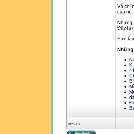
Và chỉ n
của nó.
Những n
Đây là 
Sưu tầm
Những b
Nế
Ki
4 
Ch
Bí
Mì
Mứ
dà
Đư
Bạ