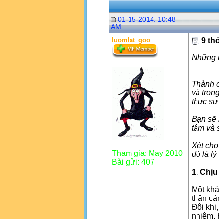
01-15-2014, 10:48
AM
luomlat_goo
9 th
Những m
Thành c
và tron
thực sự
Bạn sẽ 
tâm và s
Xét cho
Tham gia: May 2010
đó là l
Bài gửi: 407
1. Chịu
Một khá
thân cả
Đôi khi,
nhiệm. 