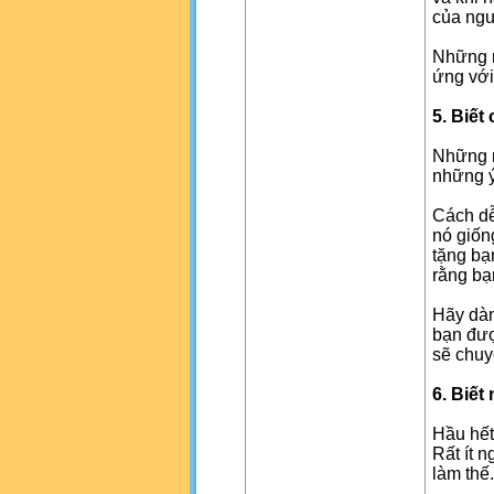
của ngư
Những m
ứng với
5. Biết
Những n
những ý
Cách dễ
nó giốn
tặng bạ
rằng bạ
Hãy dàn
bạn đượ
sẽ chuy
6. Biết
Hầu hết
Rất ít n
làm thế.