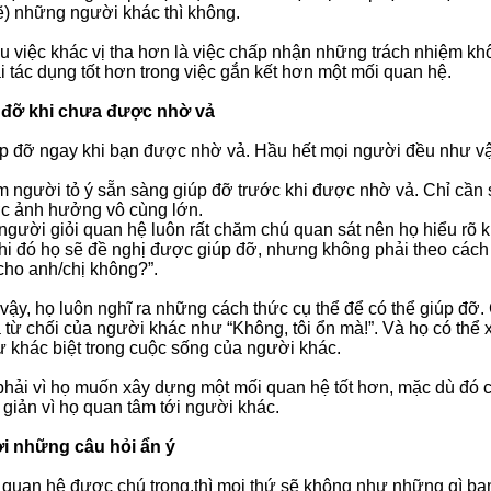
lẽ) những người khác thì không.
u việc khác vị tha hơn là việc chấp nhận những trách nhiệm kh
i tác dụng tốt hơn trong việc gắn kết hơn một mối quan hệ.
p đỡ khi chưa được nhờ vả
p đỡ ngay khi bạn được nhờ vả. Hầu hết mọi người đều như vậ
m người tỏ ý sẵn sàng giúp đỡ trước khi được nhờ vả. Chỉ cần s
c ảnh hưởng vô cùng lớn.
gười giỏi quan hệ luôn rất chăm chú quan sát nên họ hiểu rõ 
hi đó họ sẽ đề nghị được giúp đỡ, nhưng không phải theo cách
 cho anh/chị không?”.
 vậy, họ luôn nghĩ ra những cách thức cụ thể để có thể giúp đỡ
 từ chối của người khác như “Không, tôi ổn mà!”. Và họ có thể 
 khác biệt trong cuộc sống của người khác.
hải vì họ muốn xây dựng một mối quan hệ tốt hơn, mặc dù đó ch
giản vì họ quan tâm tới người khác.
lời những câu hỏi ẩn ý
 quan hệ được chú trọng,thì mọi thứ sẽ không như những gì bạ