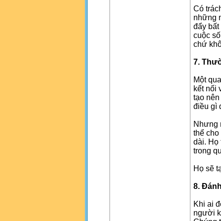
Có trác
những n
đẩy bất
cuộc số
chứ khô
7. Thườ
Một qua
kết nối
tạo nên
điều gì 
Nhưng n
thể cho
dài. Họ
trong q
Họ sẽ t
8. Đánh
Khi ai 
người k